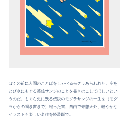
ぼくの前に人間のことばをしゃべるモグラあらわれた。空を
とび水にもぐる英雄サンジのことを書きのこしてほしいとい
うのだ。もぐら史に残る伝説のモグラサンジの一生を（モグ
ラからの聞き書きで）綴った書。自由で奇想天外、軽やかな
イラストも楽しい名作を軽装版で。