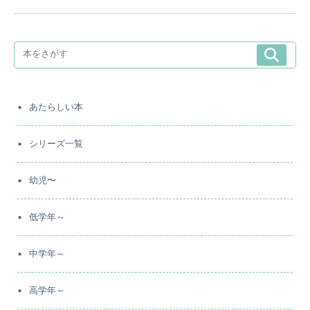
あたらしい本
シリーズ一覧
幼児〜
低学年～
中学年～
高学年～