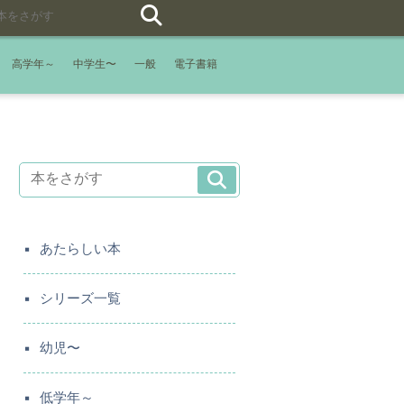
高学年～
中学生〜
一般
電子書籍
あたらしい本
シリーズ一覧
幼児〜
低学年～