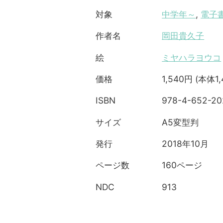
中学年～
,
電子
対象
岡田貴久子
作者名
ミヤハラヨウコ
絵
1,540円 (本体1
価格
978-4-652-20
ISBN
A5変型判
サイズ
2018年10月
発行
160ページ
ページ数
913
NDC