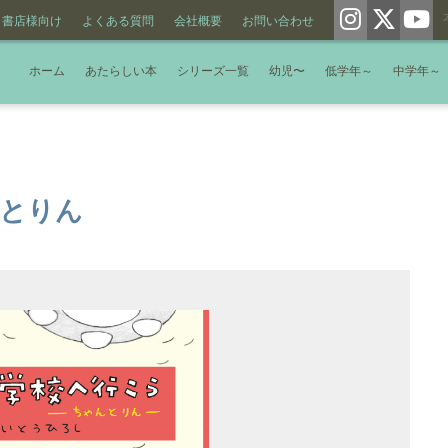
書店様向け
よくある質問
会社概要
お問い合わせ
ホーム
あたらしい本
シリーズ一覧
幼児〜
低学年～
中学年～
んとりん