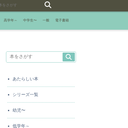
高学年～
中学生〜
一般
電子書籍
あたらしい本
シリーズ一覧
幼児〜
低学年～