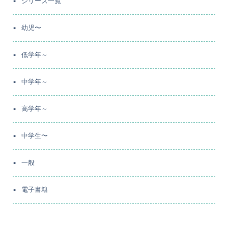
シリーズ一覧
幼児〜
低学年～
中学年～
高学年～
中学生〜
一般
電子書籍