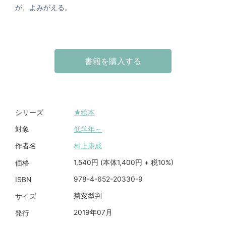
が、よみがえる。
書籍を購入する
★絵本
シリーズ
低学年～
対象
村上康成
作者名
1,540円 (本体1,400円 + 税10%)
価格
978-4-652-20330-9
ISBN
菊変型判
サイズ
2019年07月
発行