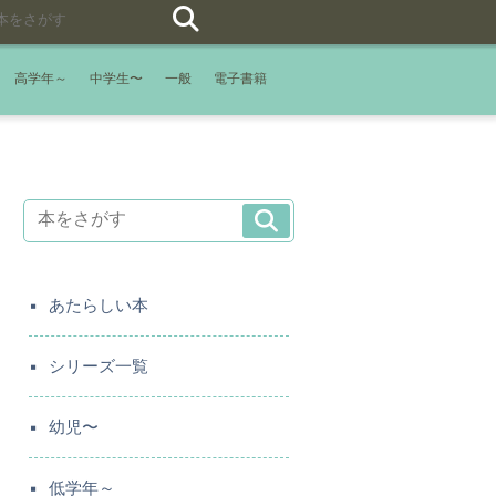
高学年～
中学生〜
一般
電子書籍
あたらしい本
シリーズ一覧
幼児〜
低学年～