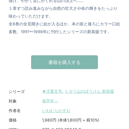
抜け、やがて雲にかくれる山の頂上へ……
１章ずつ読み進みながら自然の壮大さや命の輝きをたっぷり
味わっていただけます。
全8巻の全見開きに絵が入るほか、本の前と後ろにカラー口絵
多数。1991〜1998年に刊行したシリーズの新装版です。
書籍を購入する
★児童文学
,
トガリ山のぼうけん 新装版
シリーズ
低学年～
対象
いわむらかずお
作者名
1,980円 (本体1,800円 + 税10%)
価格