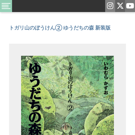
トガリ山のぼうけん② ゆうだちの森 新装版