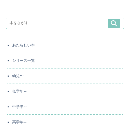
あたらしい本
シリーズ一覧
幼児〜
低学年～
中学年～
高学年～