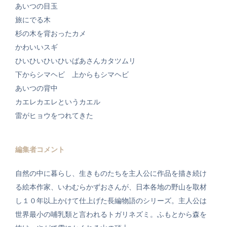
あいつの目玉
旅にでる木
杉の木を背おったカメ
かわいいスギ
ひいひいひいひいばあさんカタツムリ
下からシマヘビ 上からもシマヘビ
あいつの背中
カエレカエレというカエル
雷がヒョウをつれてきた
編集者コメント
自然の中に暮らし、生きものたちを主人公に作品を描き続け
る絵本作家、いわむらかずおさんが、日本各地の野山を取材
し１０年以上かけて仕上げた長編物語のシリーズ。主人公は
世界最小の哺乳類と言われるトガリネズミ。ふもとから森を