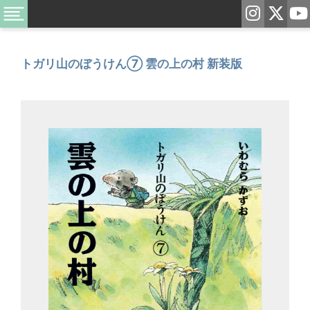
トガリ山のぼうけん⑦ 雲の上の村 新装版