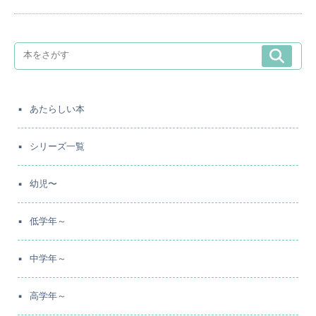
あたらしい本
シリーズ一覧
幼児〜
低学年～
中学年～
高学年～