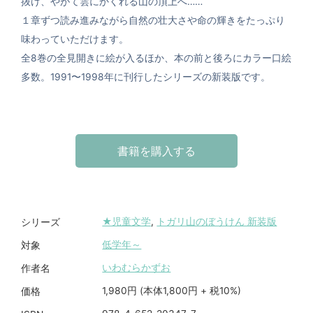
抜け、やがて雲にかくれる山の頂上へ……
１章ずつ読み進みながら自然の壮大さや命の輝きをたっぷり
味わっていただけます。
全8巻の全見開きに絵が入るほか、本の前と後ろにカラー口絵
多数。1991〜1998年に刊行したシリーズの新装版です。
書籍を購入する
★児童文学
,
トガリ山のぼうけん 新装版
シリーズ
低学年～
対象
いわむらかずお
作者名
1,980円 (本体1,800円 + 税10%)
価格