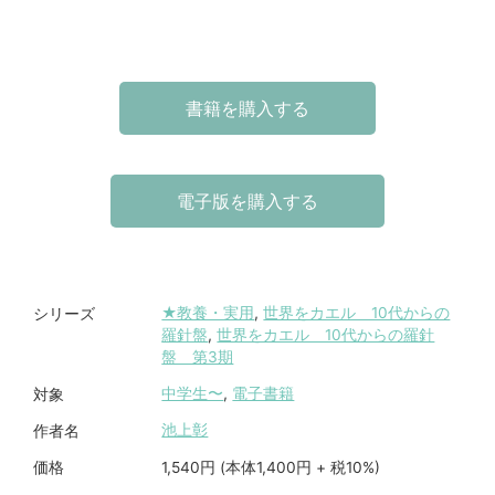
書籍を購入する
電子版を購入する
★教養・実用
,
世界をカエル 10代からの
シリーズ
羅針盤
,
世界をカエル 10代からの羅針
盤 第3期
中学生〜
,
電子書籍
対象
池上彰
作者名
1,540円 (本体1,400円 + 税10%)
価格