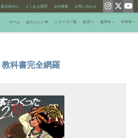
書店様向け
よくある質問
会社概要
お問い合わせ
ホーム
あたらしい本
シリーズ一覧
幼児〜
低学年～
中学年～
 教科書完全網羅