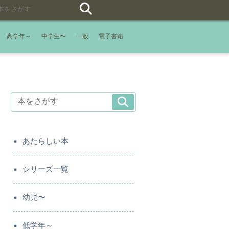
高学年～
中学生〜
一般
電子書籍
あたらしい本
シリーズ一覧
幼児〜
低学年～