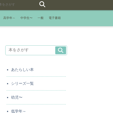
高学年～
中学生〜
一般
電子書籍
あたらしい本
シリーズ一覧
幼児〜
低学年～