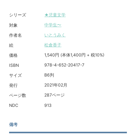
★児童文学
シリーズ
中学生〜
対象
いとうみく
作者名
松倉香子
絵
1,540円 (本体1,400円 + 税10%)
価格
978-4-652-20417-7
ISBN
B6判
サイズ
2021年02月
発行
287ページ
ページ数
913
NDC
備考