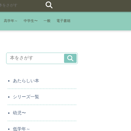
高学年～
中学生〜
一般
電子書籍
あたらしい本
シリーズ一覧
幼児〜
低学年～