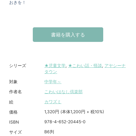
おきを！
書籍を購入する
★児童文学
,
★こわい話・怪談
,
アヤシーナ
シリーズ
タウン
中学年～
対象
こわいはなし倶楽部
作者名
カワズミ
絵
1,320円 (本体1,200円 + 税10%)
価格
978-4-652-20445-0
ISBN
B6判
サイズ