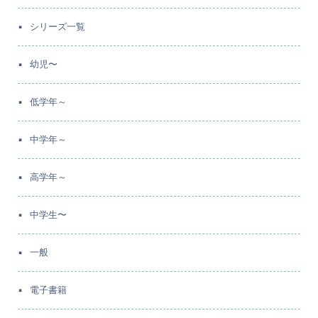
シリーズ一覧
幼児〜
低学年～
中学年～
高学年～
中学生〜
一般
電子書籍