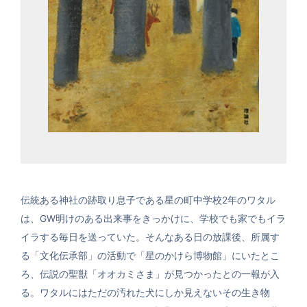
伝統ある神社の跡取り息子である星の町中学校2年のワタル
は、GW明けのある出来事をきっかけに、学校でも家でもイラ
イラする毎日を送っていた。そんなある日の放課後、所属す
る「文化伝承部」の活動で「星のかけら博物館」にいたとこ
ろ、伝説の聖獣「オオカミさま」が見つかったとの一報が入
る。ワタルにはただの汚れた犬にしか見えないその生き物