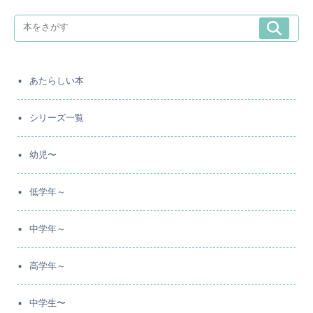
あたらしい本
シリーズ一覧
幼児〜
低学年～
中学年～
高学年～
中学生〜