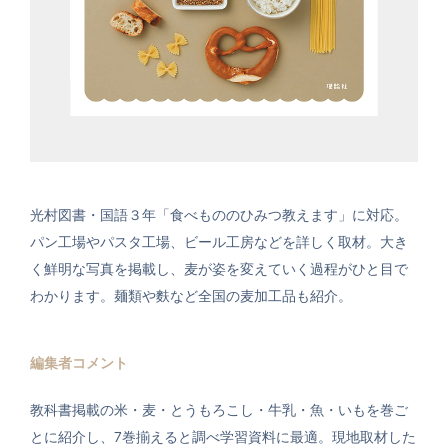
光村図書・国語３年「食べもののひみつ教えます」に対応。
パン工場やパスタ工場、ビール工房などを詳しく取材。大き
く鮮明な写真を掲載し、麦が姿を変えていく過程がひと目で
わかります。麺類や麩など全国の麦加工品も紹介。
編集者コメント
教科書掲載の米・麦・とうもろこし・牛乳・魚・いもを巻ご
とに紹介し、7巻揃えると調べ学習資料に最適。現地取材した