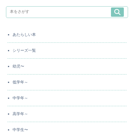
あたらしい本
シリーズ一覧
幼児〜
低学年～
中学年～
高学年～
中学生〜