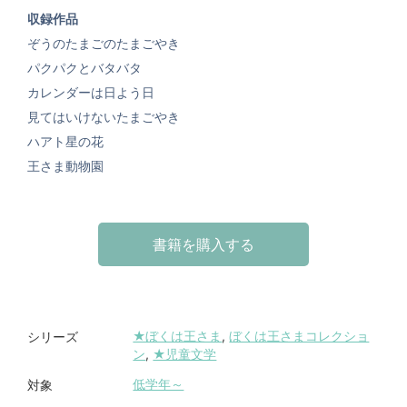
収録作品
ぞうのたまごのたまごやき
パクパクとバタバタ
カレンダーは日よう日
見てはいけないたまごやき
ハアト星の花
王さま動物園
書籍を購入する
★ぼくは王さま
,
ぼくは王さまコレクショ
シリーズ
ン
,
★児童文学
低学年～
対象