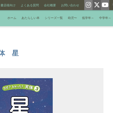
書店様向け
よくある質問
会社概要
お問い合わせ
ホーム
あたらしい本
シリーズ一覧
幼児〜
低学年～
中学年～
体 星