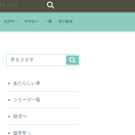
高学年～
中学生〜
一般
電子書籍
あたらしい本
シリーズ一覧
幼児〜
低学年～