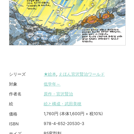
★絵本
,
えほん宮沢賢治ワールド
シリーズ
低学年～
対象
原作・宮沢賢治
作者名
絵と構成・武田美穂
絵
1,760円 (本体1,600円 + 税10%)
価格
978-4-652-20530-3
ISBN
B5変型判
サイズ