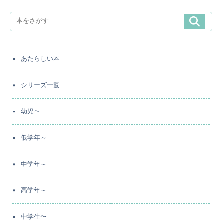
あたらしい本
シリーズ一覧
幼児〜
低学年～
中学年～
高学年～
中学生〜