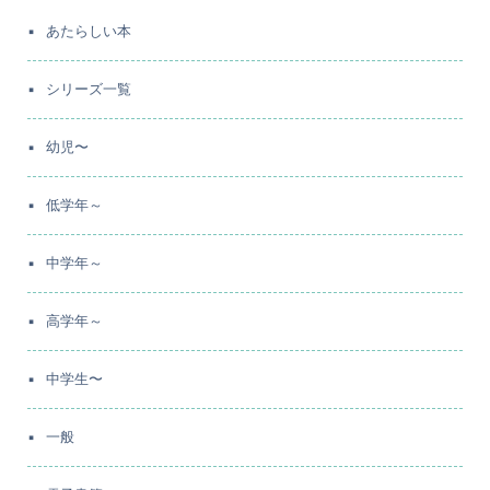
あたらしい本
シリーズ一覧
幼児〜
低学年～
中学年～
高学年～
中学生〜
一般