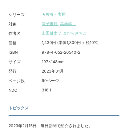
★教養・実用
シリーズ
電子書籍
,
高学年～
対象
山田健太
たまむらさちこ
作者名
1,430円 (本体1,300円 + 税10%)
価格
978-4-652-20540-2
ISBN
197×148mm
サイズ
2023年01月
発行
90ページ
ページ数
316.1
NDC
トピックス
2023年2月15日 毎日新聞で紹介されました。