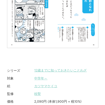
12歳までに知っておきたいことわざ
シリーズ
中学年～
対象
カツヤマケイコ
絵
桂聖
監修
2,090円 (本体1,900円 + 税10%)
価格