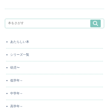
あたらしい本
シリーズ一覧
幼児〜
低学年～
中学年～
高学年～