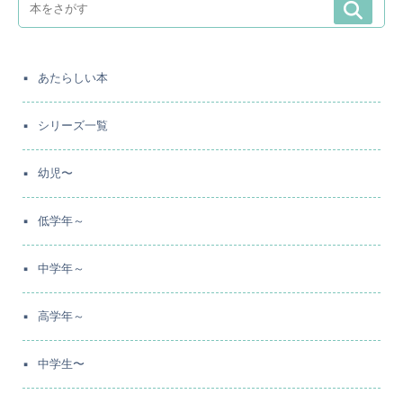
あたらしい本
シリーズ一覧
幼児〜
低学年～
中学年～
高学年～
中学生〜