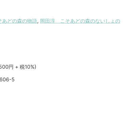
そあどの森の物語
,
岡田淳 こそあどの森のないしょの
,500円 + 税10%)
606-5