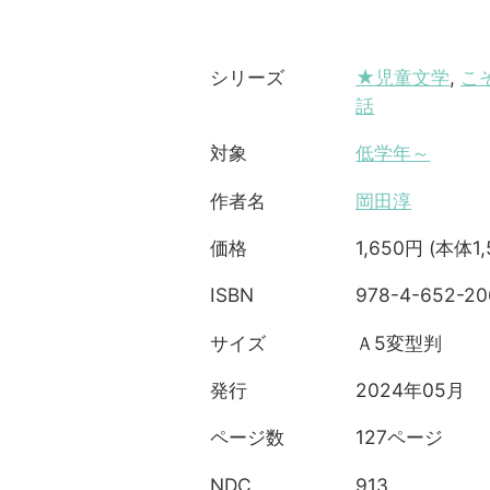
★児童文学
,
こ
シリーズ
話
低学年～
対象
岡田淳
作者名
1,650円 (本体1
価格
978-4-652-20
ISBN
Ａ5変型判
サイズ
2024年05月
発行
127ページ
ページ数
913
NDC