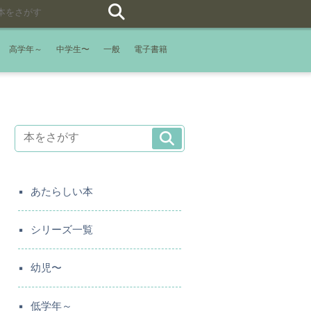
高学年～
中学生〜
一般
電子書籍
あたらしい本
シリーズ一覧
幼児〜
低学年～