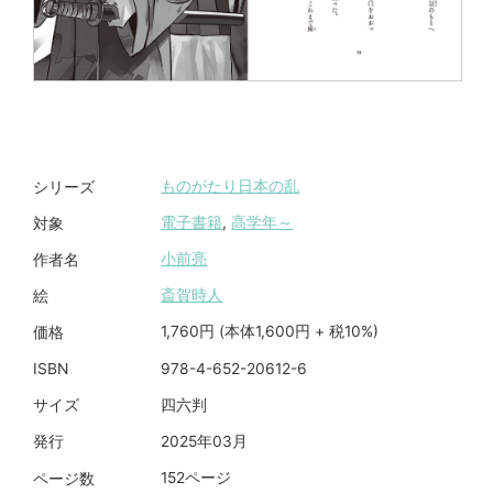
ものがたり日本の乱
シリーズ
電子書籍
,
高学年～
対象
小前亮
作者名
斎賀時人
絵
1,760円 (本体1,600円 + 税10%)
価格
978-4-652-20612-6
ISBN
四六判
サイズ
2025年03月
発行
152ページ
ページ数