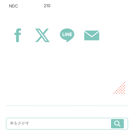
210
NDC