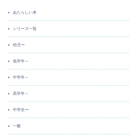
あたらしい本
シリーズ一覧
幼児〜
低学年～
中学年～
高学年～
中学生〜
一般