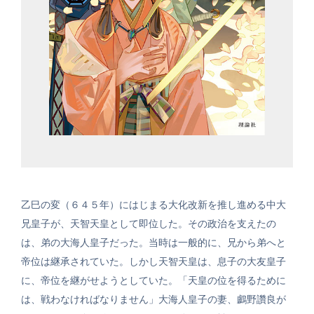
乙巳の変（６４５年）にはじまる大化改新を推し進める中大
兄皇子が、天智天皇として即位した。その政治を支えたの
は、弟の大海人皇子だった。当時は一般的に、兄から弟へと
帝位は継承されていた。しかし天智天皇は、息子の大友皇子
に、帝位を継がせようとしていた。「天皇の位を得るために
は、戦わなければなりません」大海人皇子の妻、鸕野讚良が