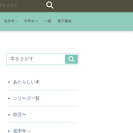
高学年～
中学生〜
一般
電子書籍
あたらしい本
シリーズ一覧
幼児〜
低学年～