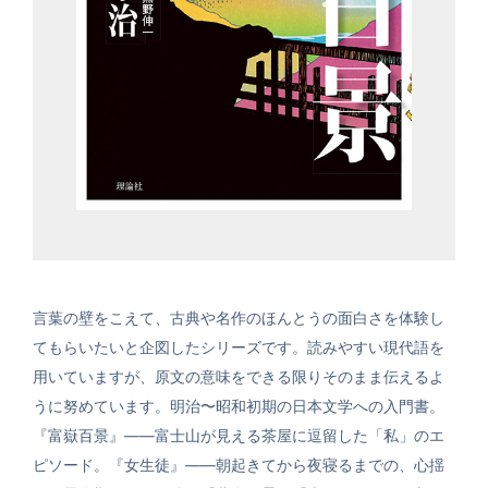
言葉の壁をこえて、古典や名作のほんとうの面白さを体験し
てもらいたいと企図したシリーズです。読みやすい現代語を
用いていますが、原文の意味をできる限りそのまま伝えるよ
うに努めています。明治〜昭和初期の日本文学への入門書。
『富嶽百景』――富士山が見える茶屋に逗留した「私」のエ
ピソード。『女生徒』――朝起きてから夜寝るまでの、心揺