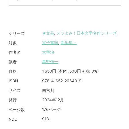
★文芸
,
スラよみ！日本文学名作シリーズ
シリーズ
電子書籍
,
高学年～
対象
太宰治
作者名
黒野伸一
訳者
1,650円 (本体1,500円 + 税10%)
価格
978-4-652-20640-9
ISBN
四六判
サイズ
2024年12月
発行
176ページ
ページ数
913
NDC