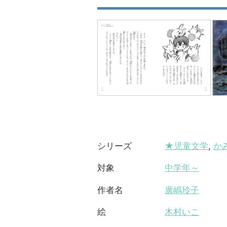
★児童文学
,
か
シリーズ
中学年～
対象
廣嶋玲子
作者名
木村いこ
絵