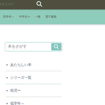
高学年～
中学生〜
一般
電子書籍
あたらしい本
シリーズ一覧
幼児〜
低学年～