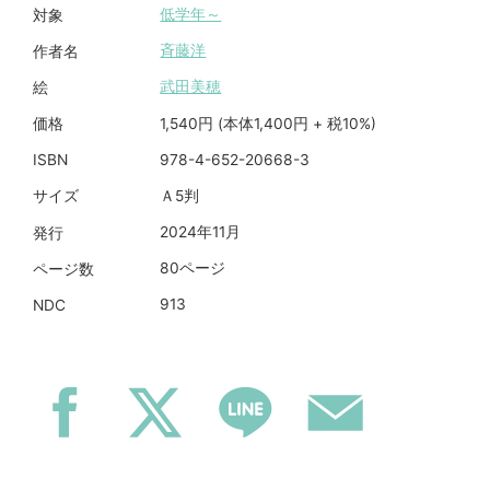
低学年～
対象
斉藤洋
作者名
武田美穂
絵
1,540円 (本体1,400円 + 税10%)
価格
978-4-652-20668-3
ISBN
Ａ5判
サイズ
2024年11月
発行
80ページ
ページ数
913
NDC