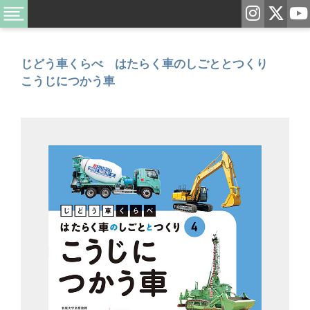
じどう車くらべ はたらく車のしごととつくり
こうじにつかう車