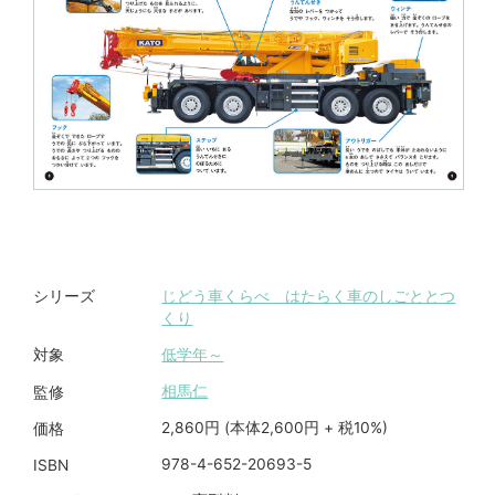
じどう車くらべ はたらく車のしごととつ
シリーズ
くり
低学年～
対象
相馬仁
監修
2,860円 (本体2,600円 + 税10%)
価格
978-4-652-20693-5
ISBN