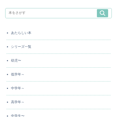
あたらしい本
シリーズ一覧
幼児〜
低学年～
中学年～
高学年～
中学生〜