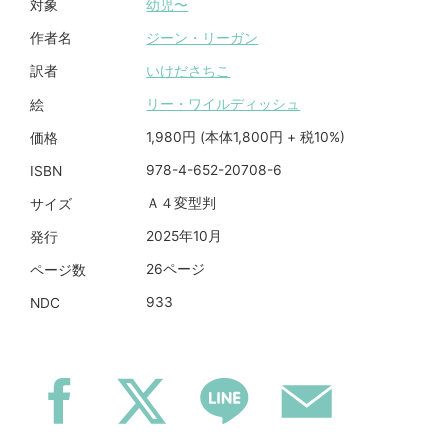
幼児〜
対象
ジーン・リーガン
作者名
いけださちこ
訳者
リー・ワイルディッシュ
絵
1,980円 (本体1,800円 + 税10%)
価格
978-4-652-20708-6
ISBN
Ａ４変型判
サイズ
2025年10月
発行
26ページ
ページ数
933
NDC