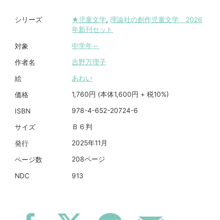
★児童文学
,
理論社の創作児童文学 2026
シリーズ
年新刊セット
中学年～
対象
吉野万理子
作者名
あわい
絵
1,760円 (本体1,600円 + 税10%)
価格
978-4-652-20724-6
ISBN
Ｂ６判
サイズ
2025年11月
発行
208ページ
ページ数
913
NDC