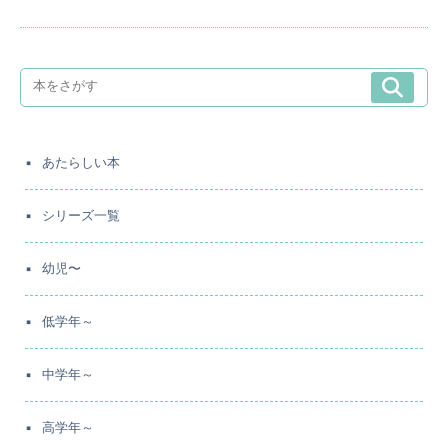
あたらしい本
シリーズ一覧
幼児〜
低学年～
中学年～
高学年～