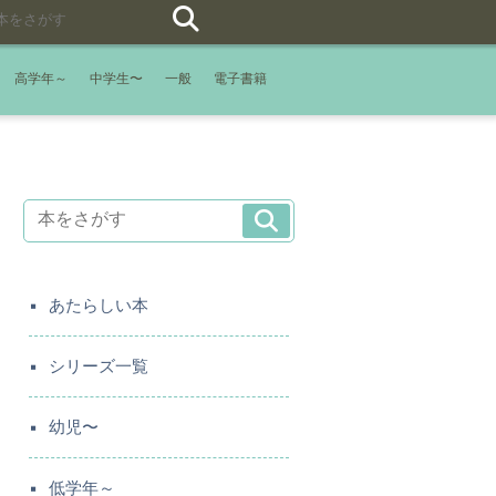
高学年～
中学生〜
一般
電子書籍
あたらしい本
シリーズ一覧
幼児〜
低学年～