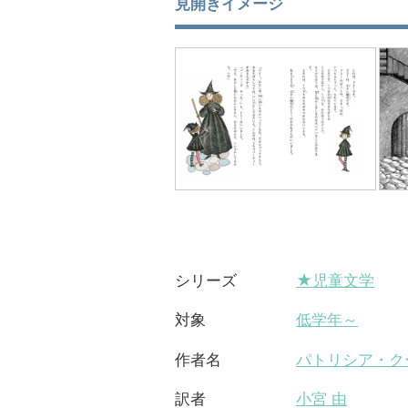
見開きイメージ
★児童文学
シリーズ
低学年～
対象
パトリシア・ク
作者名
小宮 由
訳者