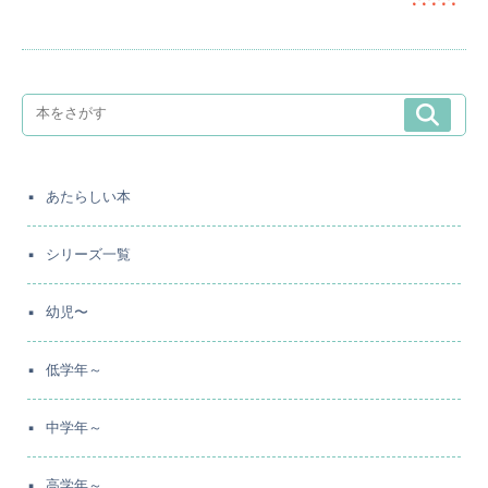
あたらしい本
シリーズ一覧
幼児〜
低学年～
中学年～
高学年～