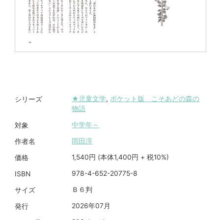
★児童文学
,
ポケット版 こそあどの森の
シリーズ
物語
中学年～
対象
岡田淳
作者名
1,540円 (本体1,400円 + 税10%)
価格
978-4-652-20775-8
ISBN
Ｂ６判
サイズ
2026年07月
発行