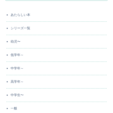
あたらしい本
シリーズ一覧
幼児〜
低学年～
中学年～
高学年～
中学生〜
一般