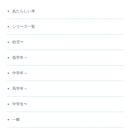
あたらしい本
シリーズ一覧
幼児〜
低学年～
中学年～
高学年～
中学生〜
一般