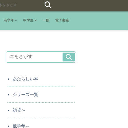
高学年～
中学生〜
一般
電子書籍
あたらしい本
シリーズ一覧
幼児〜
低学年～