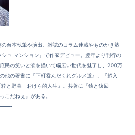
演芸の台本執筆や演出、雑誌のコラム連載やものかき塾
ラッシュ マンション』で作家デビュー。翌年より刊行の
庶民の笑いと涙を描いて幅広い世代を魅了し、200万
の他の著書に『下町呑んだくれグルメ道』、『超入
『粋と野暮 おけら的人生』。共著に『猿と猿回
！えどっこだねぇ』がある。
——-