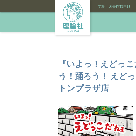
学校・図書館様向け
『いよっ！えどっこ
う！踊ろう！ えど
トンプラザ店