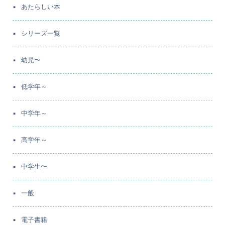
あたらしい本
シリーズ一覧
幼児〜
低学年～
中学年～
高学年～
中学生〜
一般
電子書籍