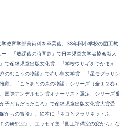
戸大学教育学部美術科を卒業後、38年間小学校の図工教
ビュー。『放課後の時間割』で日本児童文学者協会新人
』で産経児童出版文化賞、『学校ウサギをつかまえ
扉のむこうの物語』で赤い鳥文学賞、『星モグラサン
推薦、「こそあどの森の物語」シリーズ（全１２巻）
、国際アンデルセン賞オナーリスト選定、シリーズ番
が子どもだったころ』で産経児童出版文化賞大賞受
館からの冒険』、絵本に『ネコとクラリネットふ
Ｐの研究室』、エッセイ集『図工準備室の窓から』な