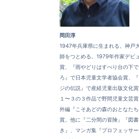
岡田淳
1947年兵庫県に生まれる。神
師をつとめる。1979年作家デ
賞、『雨やどりはすべり台の下で
ろ』で日本児童文学者協会賞、『
ジの伝説』で産経児童出版文化賞
１〜３の３作品で野間児童文芸賞
外編『こそあどの森のおとなたち
賞。他に『二分間の冒険』『図書
き』、マンガ集『プロフェッサー