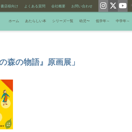
書店様向け
よくある質問
会社概要
お問い合わせ
ホーム
あたらしい本
シリーズ一覧
幼児〜
低学年～
中学年～
どの森の物語』原画展」