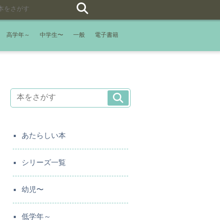
高学年～
中学生〜
一般
電子書籍
あたらしい本
シリーズ一覧
幼児〜
低学年～