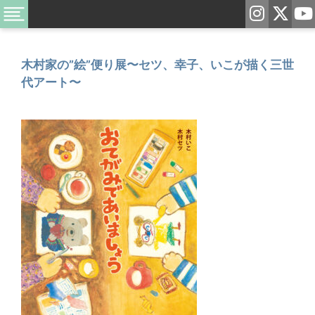
木村家の”絵”便り展〜セツ、幸子、いこが描く三世
代アート〜