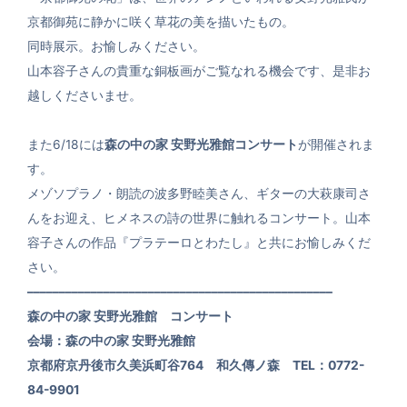
京都御苑に静かに咲く草花の美を描いたもの。
同時展示。お愉しみください。
山本容子さんの貴重な銅板画がご覧なれる機会です、是非お
越しくださいませ。
また6/18には
森の中の家 安野光雅館コンサート
が開催されま
す。
メゾソプラノ・朗読の波多野睦美さん、ギターの大萩康司さ
んをお迎え、ヒメネスの詩の世界に触れるコンサート。山本
容子さんの作品『プラテーロとわたし』と共にお愉しみくだ
さい。
––––––––––––––––––––––––––––––––––––––––––––––––
森の中の家 安野光雅館 コンサート
会場：森の中の家 安野光雅館
京都府京丹後市久美浜町谷764 和久傳ノ森 TEL：0772-
84-9901