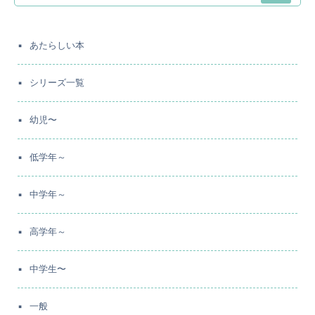
あたらしい本
シリーズ一覧
幼児〜
低学年～
中学年～
高学年～
中学生〜
一般