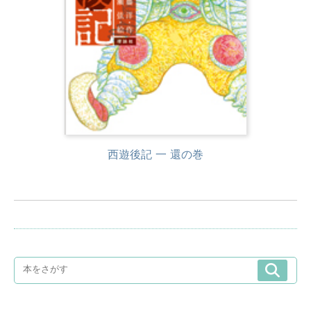
西遊後記 一 還の巻