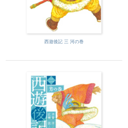
西遊後記 三 河の巻