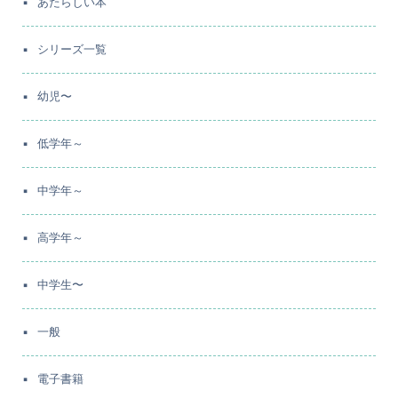
あたらしい本
シリーズ一覧
幼児〜
低学年～
中学年～
高学年～
中学生〜
一般
電子書籍