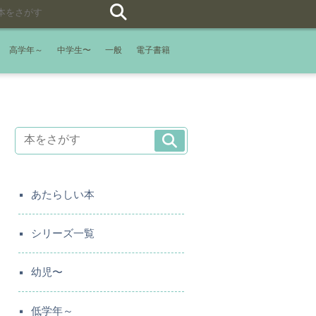
高学年～
中学生〜
一般
電子書籍
あたらしい本
シリーズ一覧
幼児〜
低学年～