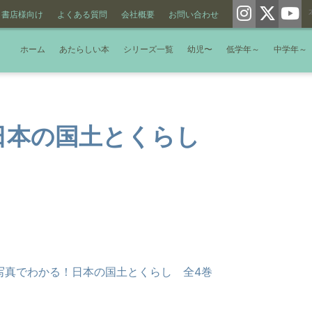
書店様向け
よくある質問
会社概要
お問い合わせ
ホーム
あたらしい本
シリーズ一覧
幼児〜
低学年～
中学年～
日本の国土とくらし
写真でわかる！日本の国土とくらし 全4巻