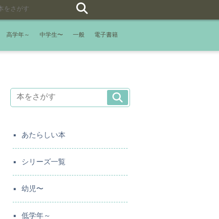
高学年～
中学生〜
一般
電子書籍
あたらしい本
シリーズ一覧
幼児〜
低学年～