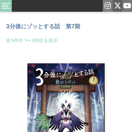
3分後にゾッとする話 第7期
全3件中 1〜3件目を表示