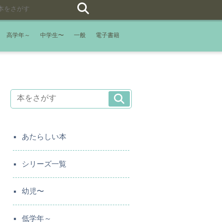
高学年～
中学生〜
一般
電子書籍
あたらしい本
シリーズ一覧
幼児〜
低学年～