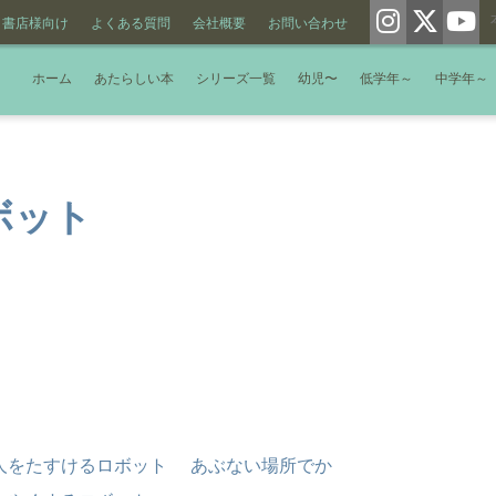
書店様向け
よくある質問
会社概要
お問い合わせ
ホーム
あたらしい本
シリーズ一覧
幼児〜
低学年～
中学年～
ボット
人をたすけるロボット あぶない場所でか