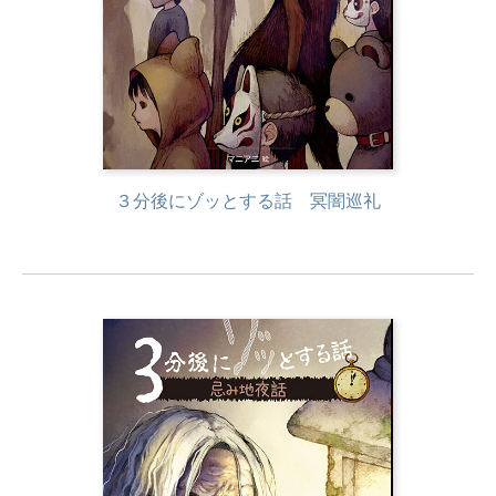
３分後にゾッとする話 冥闇巡礼